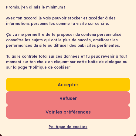
Promis, j'en ai mis le minimum !
Un jour ma com’ viendra
Avec ton accord, je vais pouvoir stocker et accéder à des
informations personnelles comme ta visite sur ce site.
⭐ Une
méthode spécialement créée
Ça va me permettre de te proposer du contenu personnalisé,
pour les créateurs.trices
, que je n’ai
connaître les sujets qui ont le plus de succès, améliorer les
jamais vue enseignée ailleurs
performances du site ou diffuser des publicités pertinentes.
Tu as le contrôle total sur ces données et tu peux revenir à tout
⭐ A
ccès aux
16 leçons
de la formation,
moment sur ton choix en cliquant sur cette boîte de dialogue ou
réparties en
3 modules
sur la page "Politique de cookies".
⭐
Un
espace Notion
avec :
1 tableau pour organiser tes produits
Accepter
1 tableau pour planifier tes
événements et tes contenus
Refuser
1 bibliothèque de +70 exemples pour
t’inspirer
Voir les préférences
⭐
Des démos pour
appliquer la
méthode pas-à-pas
Politique de cookies