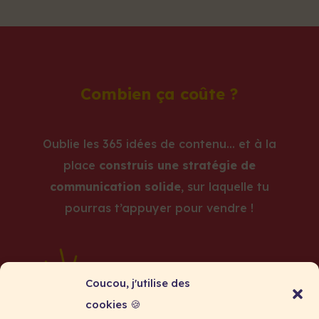
Combien ça coûte ?
Oublie les 365 idées de contenu… et à la
place
construis une stratégie de
communication solide
, sur laquelle tu
pourras t’appuyer pour vendre !
Coucou, j'utilise des
cookies 🍪