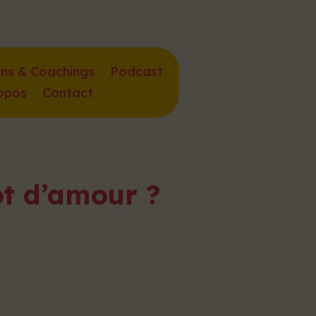
ons & Coachings
Podcast
opos
Contact
ot d’amour ?