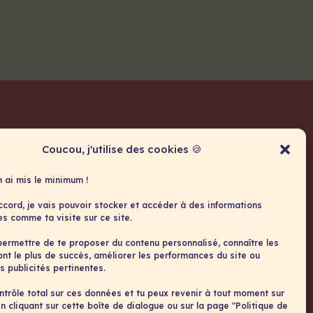
Formations & Coachings
Coucou, j'utilise des cookies 🍪
À propos
n ai mis le minimum !
Contact
ccord, je vais pouvoir stocker et accéder à des informations
Conditions générales
es comme ta visite sur ce site.
Politique de cookies
ermettre de te proposer du contenu personnalisé, connaître les
 ont le plus de succès, améliorer les performances du site ou
s publicités pertinentes.
ontrôle total sur ces données et tu peux revenir à tout moment sur
n cliquant sur cette boîte de dialogue ou sur la page "Politique de