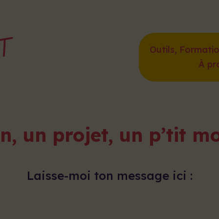
Outils, Formati
À pr
n, un projet, un p’tit m
Laisse-moi ton message ici :