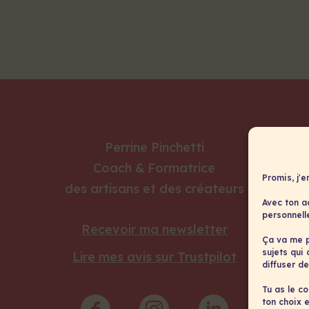
Perrine Pinchetti
Coach & Formatrice
Promis, j'e
des artisans et des créateurs
Avec ton a
personnell
Recevoir ma newsletter
Ça va me p
sujets qui
Lire mes avis sur Trustpilot
diffuser de
Tu as le c
ton choix e